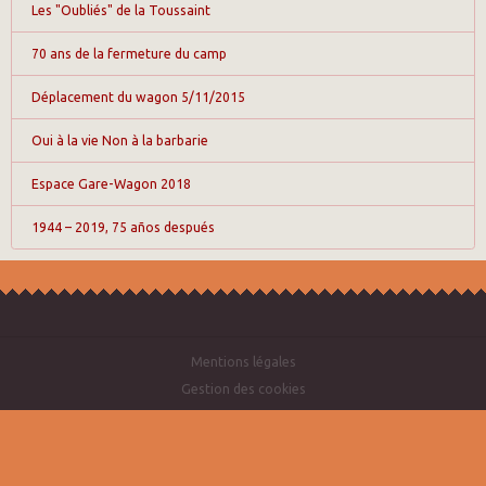
Les "Oubliés" de la Toussaint
70 ans de la fermeture du camp
Déplacement du wagon 5/11/2015
Oui à la vie Non à la barbarie
Espace Gare-Wagon 2018
1944 – 2019, 75 años después
Mentions légales
Gestion des cookies