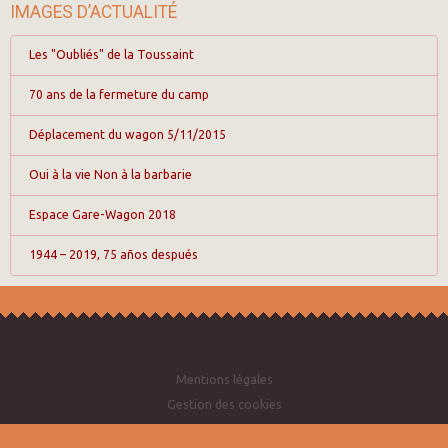
IMAGES D’ACTUALITÉ
Les "Oubliés" de la Toussaint
70 ans de la fermeture du camp
Déplacement du wagon 5/11/2015
Oui à la vie Non à la barbarie
Espace Gare-Wagon 2018
1944 – 2019, 75 años después
Mentions légales
Gestion des cookies