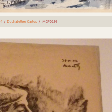
44
Duchatellier Carlos
IMGP0293