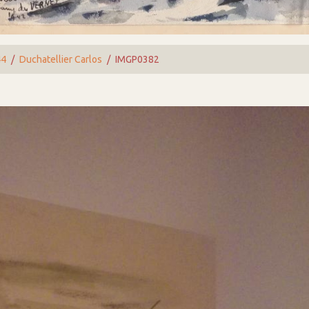
44
Duchatellier Carlos
IMGP0382