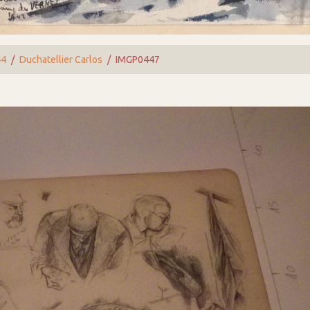
44
Duchatellier Carlos
IMGP0447