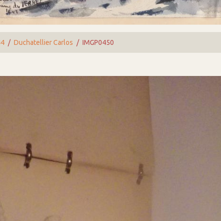
44
Duchatellier Carlos
IMGP0450