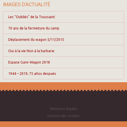
IMAGES D’ACTUALITÉ
Les "Oubliés" de la Toussaint
70 ans de la fermeture du camp
Déplacement du wagon 5/11/2015
Oui à la vie Non à la barbarie
Espace Gare-Wagon 2018
1944 – 2019, 75 años después
Mentions légales
Gestion des cookies