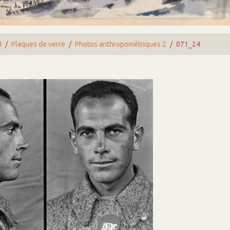
4
Plaques de verre
Photos anthropométriques 2
071_24