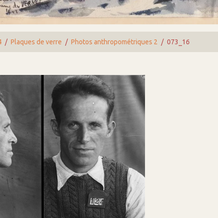
4
Plaques de verre
Photos anthropométriques 2
073_16