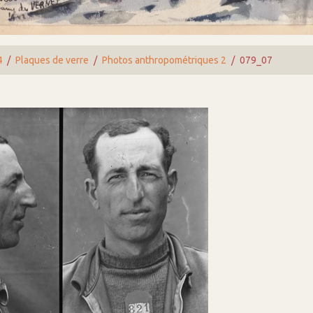
4
Plaques de verre
Photos anthropométriques 2
079_07