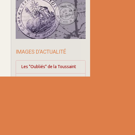
IMAGES D’ACTUALITÉ
Les "Oubliés" de la Toussaint
70 ans de la fermeture du
camp
Déplacement du wagon
5/11/2015
Oui à la vie Non à la barbarie
Espace Gare-Wagon 2018