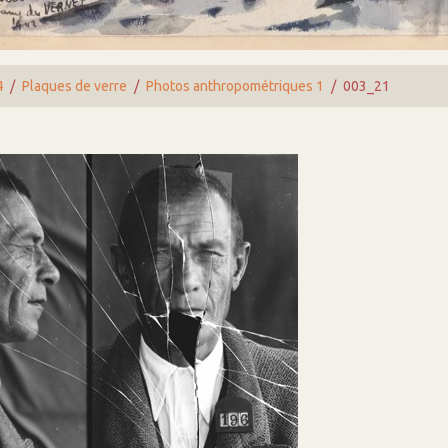
4
Plaques de verre
Photos anthropométriques 1
003_21