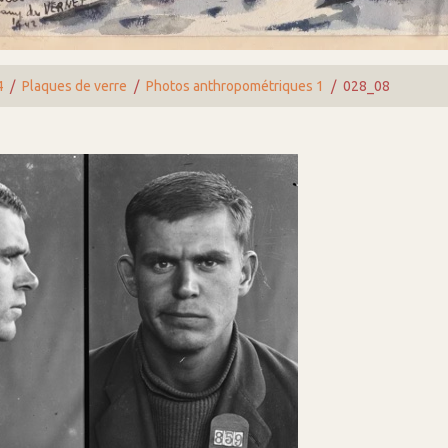
4
Plaques de verre
Photos anthropométriques 1
028_08