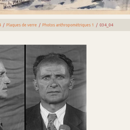
4
Plaques de verre
Photos anthropométriques 1
034_04