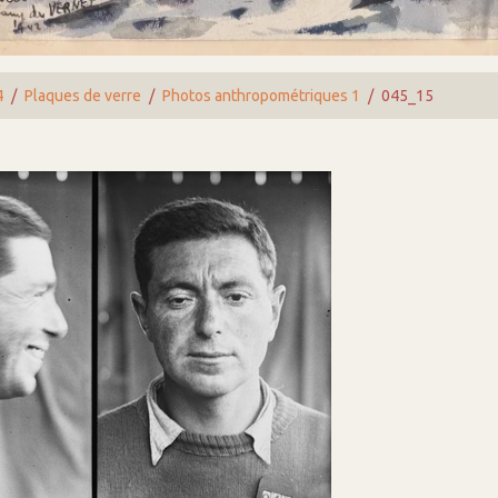
4
Plaques de verre
Photos anthropométriques 1
045_15