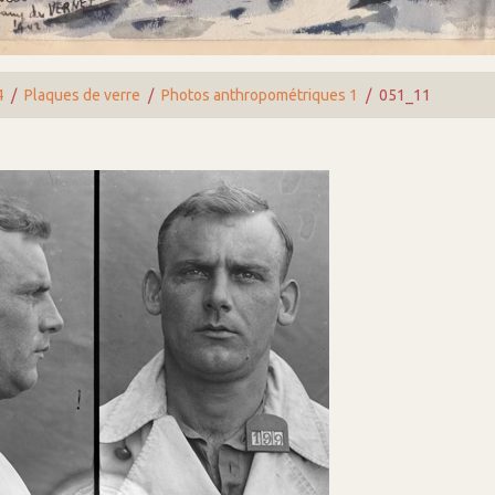
4
Plaques de verre
Photos anthropométriques 1
051_11