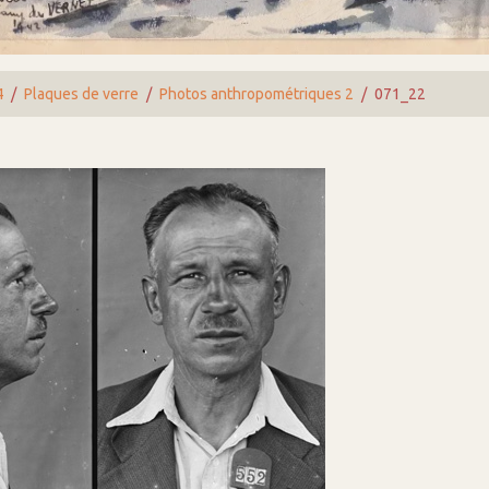
4
Plaques de verre
Photos anthropométriques 2
071_22