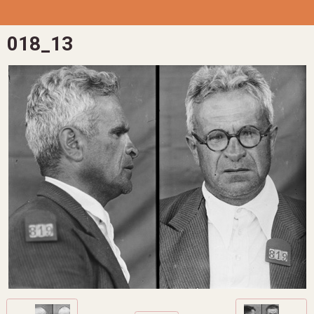
018_13